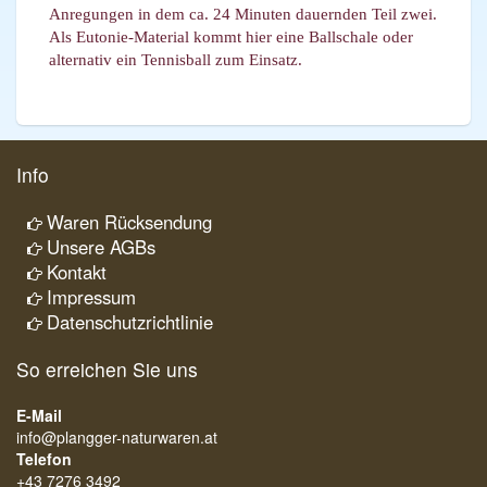
Anregungen in dem ca. 24 Minuten dauernden Teil zwei.
Als Eutonie-Material kommt hier eine Ballschale oder
alternativ ein Tennisball zum Einsatz.
Info
Waren Rücksendung
Unsere AGBs
Kontakt
Impressum
Datenschutzrichtlinie
So erreichen Sie uns
E-Mail
info@plangger-naturwaren.at
Telefon
+43 7276 3492